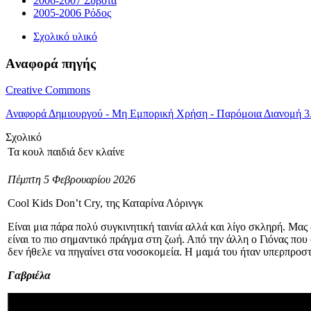
2006-2007 Σύβοτα
2005-2006 Ρόδος
Σχολικό υλικό
Aναφορά πηγής
Creative Commons
Αναφορά Δημιουργού - Μη Εμπορική Χρήση - Παρόμοια Διανομή 3
Σχολικό
Τα κουλ παιδιά δεν κλαίνε
Πέμπτη 5 Φεβρουαρίου 2026
Cool Κids Don’t Cry, της Καταρίνα Λόρινγκ
Είναι μια πάρα πολύ συγκινητική ταινία αλλά και λίγο σκληρή. Μας δ
είναι το πιο σημαντικό πράγμα στη ζωή. Από την άλλη ο Γιόνας που 
δεν ήθελε να πηγαίνει στα νοσοκομεία. Η μαμά του ήταν υπερπροστατ
Γαβριέλα