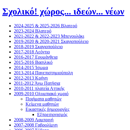
Σχολικό! χώρος... ιδεών... νέων
2024-2025 & 2025-2026 Βλατερό
2023-2024 Βλατερό
2021-2022 & 2022-2023 Μπεγουλάκι
2019-2020 & 2020-2021 Σκαγιοπούλειο
2018-2019 Σκαγιοπούλειο
2017-2018 Λεόντιο
2016-2017 Ερυμάνθεια
2015-2016 Βασιλικό
2014-2015 Ίσωμα
2013-2014 Πανεπιστημιούπολη
2012-2013 Κρήνη
2011-2012 Άνω Πατήσια
2010-2011 πλατεία Αττικής
2009-2010 Ολυμπιακό χωριό
Ποιήματα μαθητών
Κείμενα μαθητών
Εικαστικές δημιουργίες
Εξπρεσιονισμός
2008-2009 Λαμπρινή
2007-2008 Γαβρολίμνη