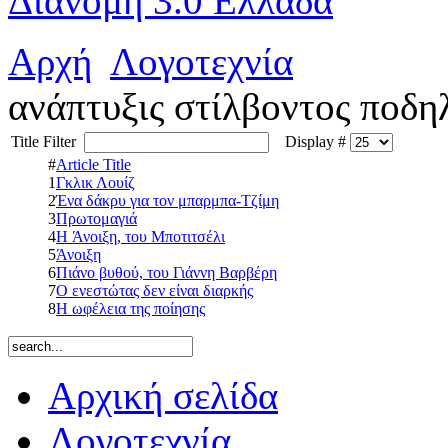
Διανομή 3.0 Ελλάδα
Αρχή
Λογοτεχνία
ανάπτυξις στίλβοντος ποδη
Title Filter
Display #
#
Article Title
1
Γκλικ Λουίζ
2
Ένα δάκρυ για τον μπαρμπα-Τζίμη
3
Πρωτομαγιά
4
H Άνοιξη, του Μποτιτσέλι
5
Άνοιξη
6
Πιάνο βυθού, του Γιάννη Βαρβέρη
7
Ο ενεστώτας δεν είναι διαρκής
8
Η ωφέλεια της ποίησης
Αρχική σελίδα
Λογοτεχνία